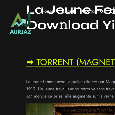
La Jeune Fem
Home
About
Contact Us
Dow𝚗load Yi
➡ TORRENT (MAGNET)
La jeune femme avec l’aiguille: directe par Ma
1919: Un jeune travailleur se retrouve sans trav
son monde se brise, elle augmente sur la vérité 