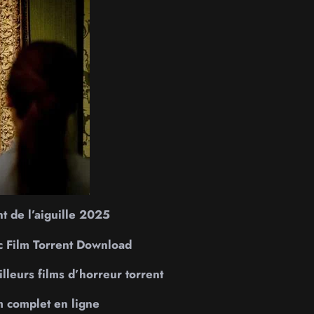
t de l’aiguille 2025
c Film Torrent Download
leurs films d’horreur torrent
m complet en ligne