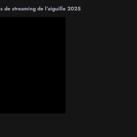
s de streaming de l’aiguille 2025