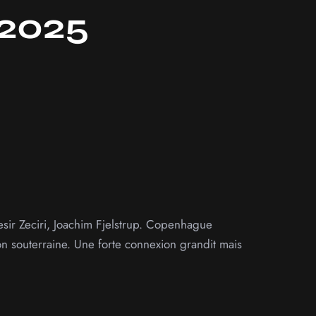
 2025
sir Zeciri, Joachim Fjelstrup. Copenhague
on souterraine. Une forte connexion grandit mais