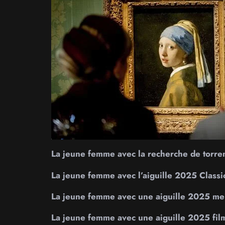
La jeune femme avec la recherche de torren
La jeune femme avec l’aiguille 2025 Classi
La jeune femme avec une aiguille 2025 meil
La jeune femme avec une aiguille 2025 fil